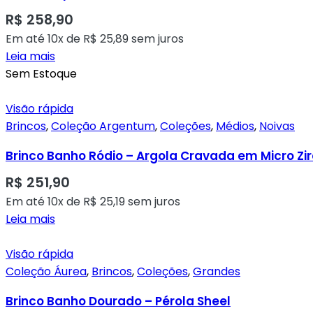
R$
258,90
Em até 10x de
R$
25,89
sem juros
Leia mais
Sem Estoque
Visão rápida
Brincos
,
Coleção Argentum
,
Coleções
,
Médios
,
Noivas
Brinco Banho Ródio – Argola Cravada em Micro Zi
R$
251,90
Em até 10x de
R$
25,19
sem juros
Leia mais
Visão rápida
Coleção Áurea
,
Brincos
,
Coleções
,
Grandes
Brinco Banho Dourado – Pérola Sheel