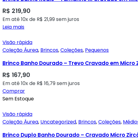
R$
219,90
Em até 10x de
R$
21,99
sem juros
Leia mais
Visão rápida
Coleção Áurea
,
Brincos
,
Coleções
,
Pequenos
Brinco Banho Dourado – Trevo Cravado em Micro 
R$
167,90
Em até 10x de
R$
16,79
sem juros
Comprar
Sem Estoque
Visão rápida
Coleção Áurea
,
Uncategorized
,
Brincos
,
Coleções
,
Médio
Brinco Duplo Banho Dourado – Cravado Micro Zir