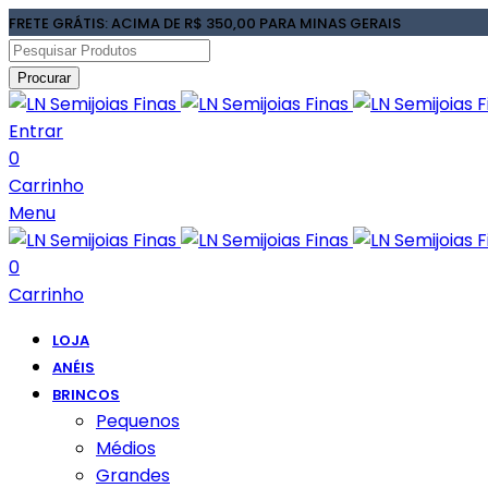
FRETE GRÁTIS: ACIMA DE R$ 350,00 PARA MINAS GERAIS
Procurar
Entrar
0
Carrinho
Menu
0
Carrinho
LOJA
ANÉIS
BRINCOS
Pequenos
Médios
Grandes