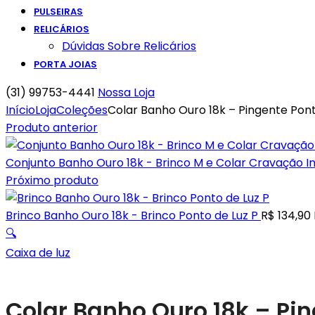
PULSEIRAS
RELICÁRIOS
Dúvidas Sobre Relicários
PORTA JOIAS
(31) 99753-4441
Nossa Loja
Início
Loja
Coleções
Colar Banho Ouro 18k – Pingente Pont
Produto anterior
Conjunto Banho Ouro 18k - Brinco M e Colar Cravação I
Próximo produto
Brinco Banho Ouro 18k - Brinco Ponto de Luz P
R$
134,90
🔍
Caixa de luz
Colar Banho Ouro 18k – Pi