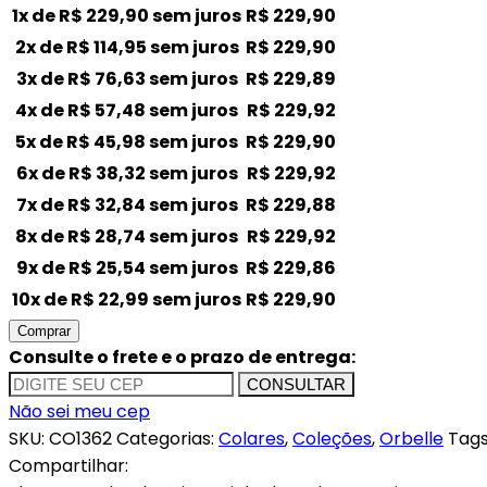
1x de
R$
229,90
sem juros
R$
229,90
2x de
R$
114,95
sem juros
R$
229,90
3x de
R$
76,63
sem juros
R$
229,89
4x de
R$
57,48
sem juros
R$
229,92
5x de
R$
45,98
sem juros
R$
229,90
6x de
R$
38,32
sem juros
R$
229,92
7x de
R$
32,84
sem juros
R$
229,88
8x de
R$
28,74
sem juros
R$
229,92
9x de
R$
25,54
sem juros
R$
229,86
10x de
R$
22,99
sem juros
R$
229,90
Comprar
Consulte o frete e o prazo de entrega:
CONSULTAR
Não sei meu cep
SKU:
CO1362
Categorias:
Colares
,
Coleções
,
Orbelle
Tags
Compartilhar: