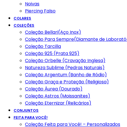
Noivas
Piercing Falso
COLARES
COLEÇÕES
Coleção Bellari(Aço Inox)
Coleção Para Sempre(Diamante de Laboratór
Coleção Tarcilla
Coleção 925 (Prata 925)
Coleção Orbelle (Cravação Inglesa)
Natureza Sublime (Pedras Naturais)
Coleção Argentum (Banho de Ródio)
Coleção Graça e Proteção (Religiosa)
Coleção Áurea (Dourado)
Coleção Astros (Moissanites)
Coleção Eternizar (Relicários)
CONJUNTOS
FEITA PARA VOCÊ!
Coleção Feita para Você! – Personalizados