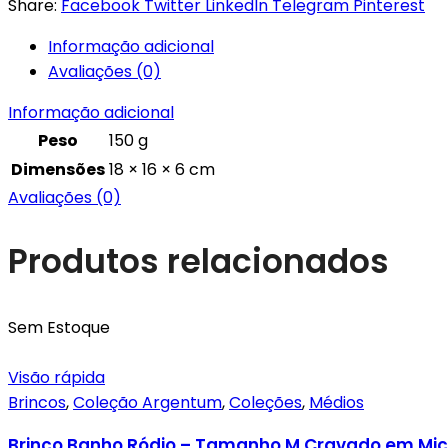
Share:
Facebook
Twitter
LinkedIn
Telegram
Pinterest
Informação adicional
Avaliações (0)
Informação adicional
Peso
150 g
Dimensões
18 × 16 × 6 cm
Avaliações (0)
Produtos relacionados
Sem Estoque
Visão rápida
Brincos
,
Coleção Argentum
,
Coleções
,
Médios
Brinco Banho Ródio – Tamanho M Cravado em Micr