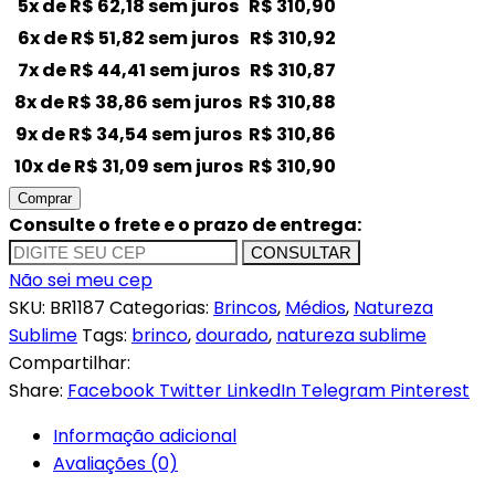
5x de
R$
62,18
sem juros
R$
310,90
6x de
R$
51,82
sem juros
R$
310,92
7x de
R$
44,41
sem juros
R$
310,87
8x de
R$
38,86
sem juros
R$
310,88
9x de
R$
34,54
sem juros
R$
310,86
10x de
R$
31,09
sem juros
R$
310,90
Comprar
Consulte o frete e o prazo de entrega:
CONSULTAR
Não sei meu cep
SKU:
BR1187
Categorias:
Brincos
,
Médios
,
Natureza
Sublime
Tags:
brinco
,
dourado
,
natureza sublime
Compartilhar:
Share:
Facebook
Twitter
LinkedIn
Telegram
Pinterest
Informação adicional
Avaliações (0)