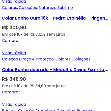
Visão rápida
Colares
,
Coleções
,
Natureza Sublime
Colar Banho Ouro 18k – Pedra Espinélio – Pingente Dourado com Zircônia Central
R$
300,90
Em até 10x de
R$
30,09
sem juros
Comprar
Visão rápida
Coleção Graça e Proteção
,
Colares
,
Coleções
Colar Banho dourado – Medalha Divino Espírito Santo Cravada em Micro Zircônias Transparentes
R$
346,90
Em até 10x de
R$
34,69
sem juros
Comprar
Visão rápida
Brincos
,
Coleção Argentum
,
Coleções
,
Pequenos