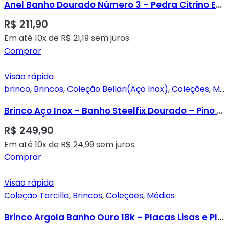
Anel Banho Dourado Número 3 – Pedra Citrino Em Gota
R$
211,90
Em até 10x de
R$
21,19
sem juros
Comprar
Visão rápida
brinco
,
Brincos
,
Coleção Bellari(Aço Inox)
,
Coleções
,
Médios
Brinco Aço Inox – Banho Steelfix Dourado – Pino Pérola Sheel Branca
R$
249,90
Em até 10x de
R$
24,99
sem juros
Comprar
Visão rápida
Coleção Tarcilla
,
Brincos
,
Coleções
,
Médios
Brinco Argola Banho Ouro 18k – Placas Lisas e Placa Ródio Cravada em Micro Zircônias Transparentes