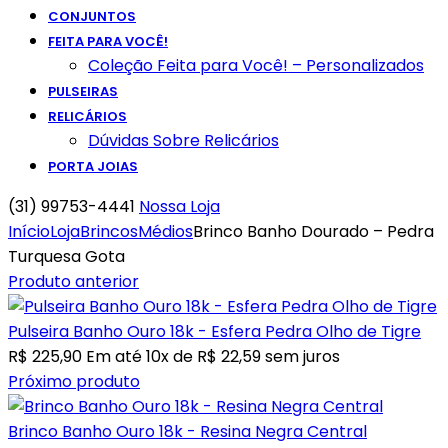
CONJUNTOS
FEITA PARA VOCÊ!
Coleção Feita para Você! – Personalizados
PULSEIRAS
RELICÁRIOS
Dúvidas Sobre Relicários
PORTA JOIAS
(31) 99753-4441
Nossa Loja
Início
Loja
Brincos
Médios
Brinco Banho Dourado – Pedra
Turquesa Gota
Produto anterior
Pulseira Banho Ouro 18k - Esfera Pedra Olho de Tigre
R$
225,90
Em até 10x de
R$
22,59
sem juros
Próximo produto
Brinco Banho Ouro 18k - Resina Negra Central