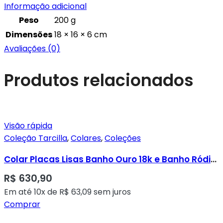
Informação adicional
Peso
200 g
Dimensões
18 × 16 × 6 cm
Avaliações (0)
Produtos relacionados
Visão rápida
Coleção Tarcilla
,
Colares
,
Coleções
Colar Placas Lisas Banho Ouro 18k e Banho Ródio Placas Cravadas em Micro Zircônias Transparentes
R$
630,90
Em até 10x de
R$
63,09
sem juros
Comprar