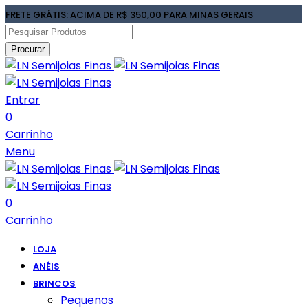
FRETE GRÁTIS: ACIMA DE R$ 350,00 PARA MINAS GERAIS
Procurar
Entrar
0
Carrinho
Menu
0
Carrinho
LOJA
ANÉIS
BRINCOS
Pequenos