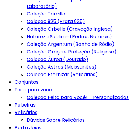
Laboratório)
Coleção Tarcilla
Coleção 925 (Prata 925)
Coleção Orbelle (Cravação Inglesa)
Natureza Sublime (Pedras Naturais)
Coleção Argentum (Banho de Ródio)
Coleção Graça e Proteção (Religiosa)
Coleção Áurea (Dourado)
Coleção Astros (Moissanites)
Coleção Eternizar (Relicários)
Conjuntos
Feita para você!
Coleção Feita para Você! – Personalizados
Pulseiras
Relicários
Dúvidas Sobre Relicários
Porta Joias