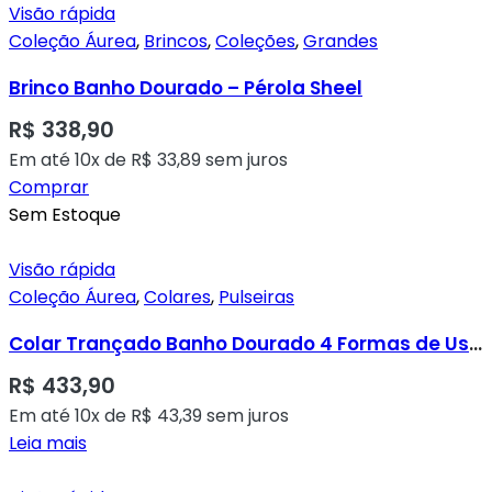
Visão rápida
Coleção Áurea
,
Brincos
,
Coleções
,
Grandes
Brinco Banho Dourado – Pérola Sheel
R$
338,90
Em até 10x de
R$
33,89
sem juros
Comprar
Sem Estoque
Visão rápida
Coleção Áurea
,
Colares
,
Pulseiras
Colar Trançado Banho Dourado 4 Formas de Uso Diferentes – Corrente Elos Torcida
R$
433,90
Em até 10x de
R$
43,39
sem juros
Leia mais