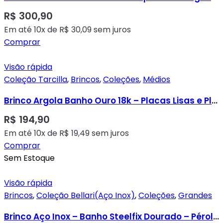
R$
300,90
Em até 10x de
R$
30,09
sem juros
Comprar
Visão rápida
Coleção Tarcilla
,
Brincos
,
Coleções
,
Médios
Brinco Argola Banho Ouro 18k – Placas Lisas e Placa Ródio Cravada em Micro Zircônias Transparentes
R$
194,90
Em até 10x de
R$
19,49
sem juros
Comprar
Sem Estoque
Visão rápida
Brincos
,
Coleção Bellari(Aço Inox)
,
Coleções
,
Grandes
Brinco Aço Inox – Banho Steelfix Dourado – Pérola Sheel Branca