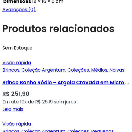
Dimensões
18 × 16 × 6 cm
Avaliações (0)
Produtos relacionados
Sem Estoque
Visão rápida
Brincos
,
Coleção Argentum
,
Coleções
,
Médios
,
Noivas
Brinco Banho Ródio – Argola Cravada em Micro Zircônias Transparentes e Pingente Pérola
R$
251,90
Em até 10x de
R$
25,19
sem juros
Leia mais
Visão rápida
Brincos
,
Coleção Argentum
,
Coleções
,
Pequenos