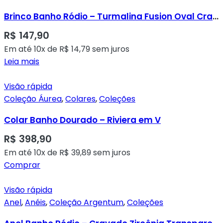
Brinco Banho Ródio – Turmalina Fusion Oval Cravada em Zircônias nas Laterais
R$
147,90
Em até 10x de
R$
14,79
sem juros
Leia mais
Visão rápida
Coleção Áurea
,
Colares
,
Coleções
Colar Banho Dourado – Riviera em V
R$
398,90
Em até 10x de
R$
39,89
sem juros
Comprar
Visão rápida
Anel
,
Anéis
,
Coleção Argentum
,
Coleções