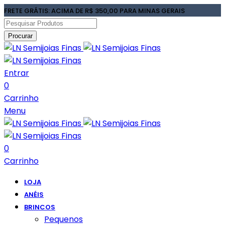
FRETE GRÁTIS: ACIMA DE R$ 350,00 PARA MINAS GERAIS
Procurar
Entrar
0
Carrinho
Menu
0
Carrinho
LOJA
ANÉIS
BRINCOS
Pequenos