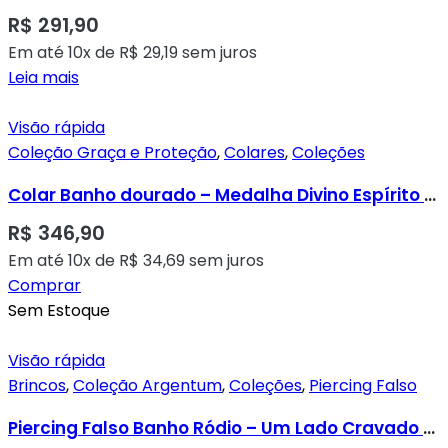
R$
291,90
Em até 10x de
R$
29,19
sem juros
Leia mais
Visão rápida
Coleção Graça e Proteção
,
Colares
,
Coleções
Colar Banho dourado – Medalha Divino Espírito Santo Cravada em Micro Zircônias Transparentes
R$
346,90
Em até 10x de
R$
34,69
sem juros
Comprar
Sem Estoque
Visão rápida
Brincos
,
Coleção Argentum
,
Coleções
,
Piercing Falso
Piercing Falso Banho Ródio – Um Lado Cravado e Um Liso