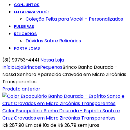
CONJUNTOS
FEITA PARA VOCÊ!
Coleção Feita para Você! – Personalizados
PULSEIRAS
RELICÁRIOS
Dúvidas Sobre Relicários
PORTA JOIAS
(31) 99753-4441
Nossa Loja
Início
Loja
Brincos
Pequenos
Brinco Banho Dourado –
Nossa Senhora Aparecida Cravada em Micro Zircônias
Transparentes
Produto anterior
Colar Escapulário Banho Dourado - Espírito Santo e
Cruz Cravados em Micro Zircônias Transparentes
R$
287,90
Em até 10x de
R$
28,79
sem juros