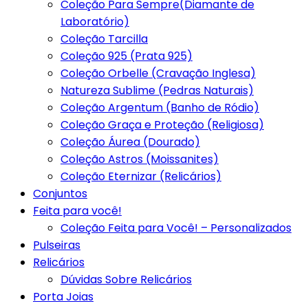
Coleção Para Sempre(Diamante de
Laboratório)
Coleção Tarcilla
Coleção 925 (Prata 925)
Coleção Orbelle (Cravação Inglesa)
Natureza Sublime (Pedras Naturais)
Coleção Argentum (Banho de Ródio)
Coleção Graça e Proteção (Religiosa)
Coleção Áurea (Dourado)
Coleção Astros (Moissanites)
Coleção Eternizar (Relicários)
Conjuntos
Feita para você!
Coleção Feita para Você! – Personalizados
Pulseiras
Relicários
Dúvidas Sobre Relicários
Porta Joias