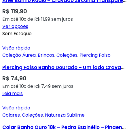
Anel Banho Ródio – Cravado Zircônia Transparente Lateral
R$
119,90
Em até 10x de
R$
11,99
sem juros
Ver opções
Sem Estoque
Visão rápida
Coleção Áurea
,
Brincos
,
Coleções
,
Piercing Falso
Piercing Falso Banho Dourado – Um lado Cravado e um Lado Liso
R$
74,90
Em até 10x de
R$
7,49
sem juros
Leia mais
Visão rápida
Colares
,
Coleções
,
Natureza Sublime
Colar Banho Ouro 18k – Pedra Espinélio – Pingente Dourado com Zircônia Central