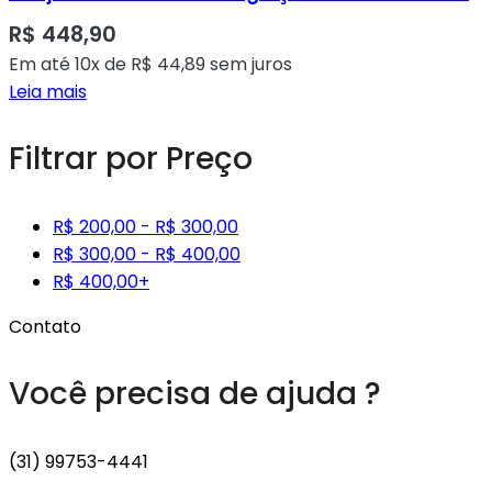
R$
448,90
Em até 10x de
R$
44,89
sem juros
Leia mais
Filtrar por Preço
R$
200,00
-
R$
300,00
R$
300,00
-
R$
400,00
R$
400,00
+
Contato
Você precisa de ajuda ?
(31) 99753-4441