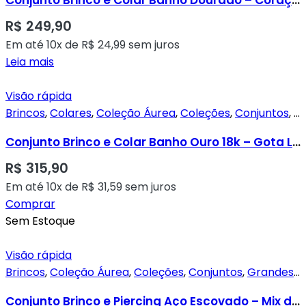
R$
249,90
Em até 10x de
R$
24,99
sem juros
Leia mais
Visão rápida
Brincos
,
Colares
,
Coleção Áurea
,
Coleções
,
Conjuntos
,
P
Conjunto Brinco e Colar Banho Ouro 18k – Gota Lisa com Zircônia Central
R$
315,90
Em até 10x de
R$
31,59
sem juros
Comprar
Sem Estoque
Visão rápida
Brincos
,
Coleção Áurea
,
Coleções
,
Conjuntos
,
Grandes
,
P
Conjunto Brinco e Piercing Aço Escovado – Mix de Banhos Dourado e Ródio