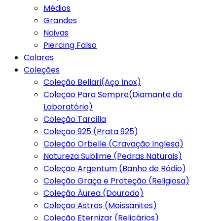
Médios
Grandes
Noivas
Piercing Falso
Colares
Coleções
Coleção Bellari(Aço Inox)
Coleção Para Sempre(Diamante de
Laboratório)
Coleção Tarcilla
Coleção 925 (Prata 925)
Coleção Orbelle (Cravação Inglesa)
Natureza Sublime (Pedras Naturais)
Coleção Argentum (Banho de Ródio)
Coleção Graça e Proteção (Religiosa)
Coleção Áurea (Dourado)
Coleção Astros (Moissanites)
Coleção Eternizar (Relicários)