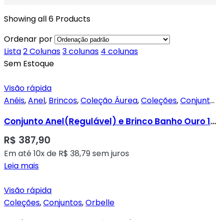
Showing all 6 Products
Ordenar por
Lista
2 Colunas
3 colunas
4 colunas
Sem Estoque
Visão rápida
Anéis
,
Anel
,
Brincos
,
Coleção Áurea
,
Coleções
,
Conjuntos
Conjunto Anel(Regulável) e Brinco Banho Ouro 18k – Círculo Dourado Liso e Círculo Ródio Cravado
R$
387,90
Em até 10x de
R$
38,79
sem juros
Leia mais
Visão rápida
Coleções
,
Conjuntos
,
Orbelle