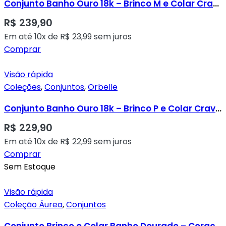
Conjunto Banho Ouro 18k – Brinco M e Colar Cravação Inglesa
R$
239,90
Em até 10x de
R$
23,99
sem juros
Comprar
Visão rápida
Coleções
,
Conjuntos
,
Orbelle
Conjunto Banho Ouro 18k – Brinco P e Colar Cravação Inglesa
R$
229,90
Em até 10x de
R$
22,99
sem juros
Comprar
Sem Estoque
Visão rápida
Coleção Áurea
,
Conjuntos
Conjunto Brinco e Colar Banho Dourado – Corações Cravados em Micro Zircônias Transparentes