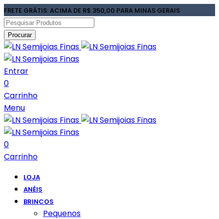
FRETE GRÁTIS: ACIMA DE R$ 350,00 PARA MINAS GERAIS
Procurar
Entrar
0
Carrinho
Menu
0
Carrinho
LOJA
ANÉIS
BRINCOS
Pequenos